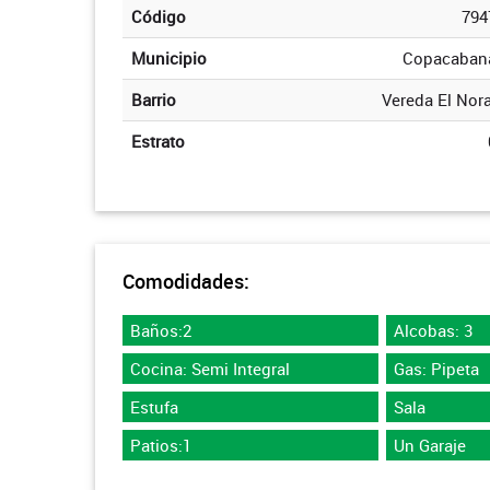
Código
794
Municipio
Copacaban
Barrio
Vereda El Nora
Estrato
Comodidades:
Baños:2
Alcobas: 3
Cocina: Semi Integral
Gas: Pipeta
Estufa
Sala
Patios:1
Un Garaje