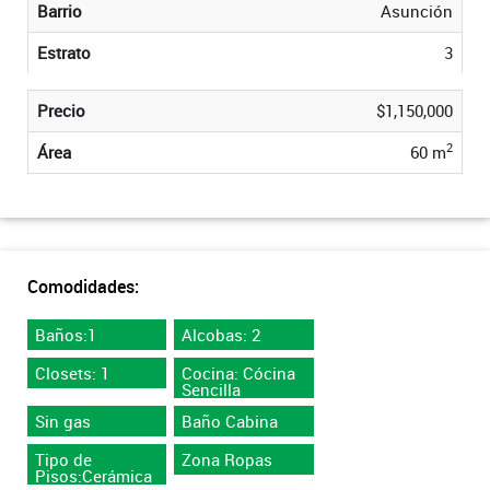
Barrio
Asunción
Estrato
3
Precio
$1,150,000
2
Área
60 m
Comodidades:
Baños:1
Alcobas: 2
Closets: 1
Cocina: Cócina
Sencilla
Sin gas
Baño Cabina
Tipo de
Zona Ropas
Pisos:Cerámica