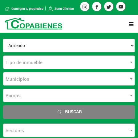
Consigna tu propiedad
Zona Clientes
Tipo de inmueble
Municipios
Barrios
BUSCAR
Sectores