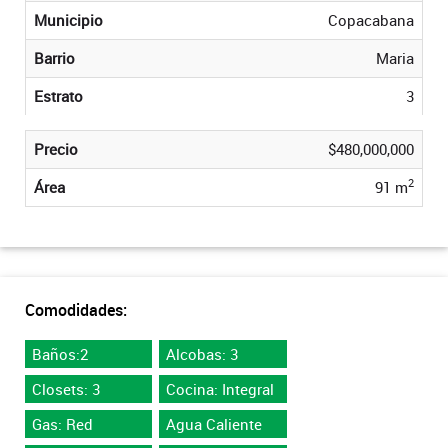
Municipio
Copacabana
Barrio
Maria
Estrato
3
Precio
$480,000,000
2
Área
91 m
Comodidades:
Baños:2
Alcobas: 3
Closets: 3
Cocina: Integral
Gas: Red
Agua Caliente