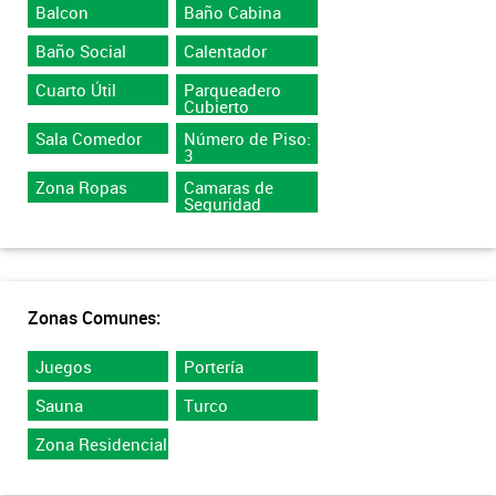
Balcon
Baño Cabina
Baño Social
Calentador
Cuarto Útil
Parqueadero
Cubierto
Sala Comedor
Número de Piso:
3
Zona Ropas
Camaras de
Seguridad
Zonas Comunes:
Juegos
Portería
Sauna
Turco
Zona Residencial