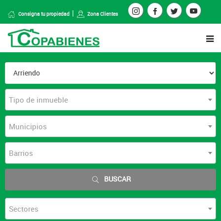
Consigna tu propiedad
Zona Clientes
Tipo de inmueble
Municipios
Barrios
BUSCAR
Sectores