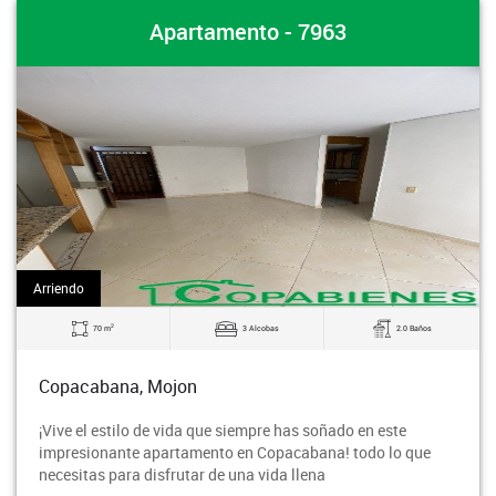
Apartamento - 7963
Arriendo
2
70 m
3 Alcobas
2.0 Baños
Copacabana, Mojon
¡Vive el estilo de vida que siempre has soñado en este
impresionante apartamento en Copacabana! todo lo que
necesitas para disfrutar de una vida llena