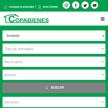
Consigna tu propiedad
Zona Clientes
Tipo de inmueble
Municipios
Barrios
BUSCAR
Sectores