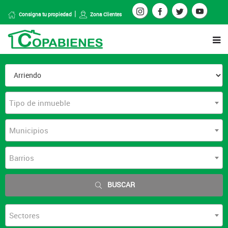
Consigna tu propiedad
Zona Clientes
Tipo de inmueble
Municipios
Barrios
BUSCAR
Sectores